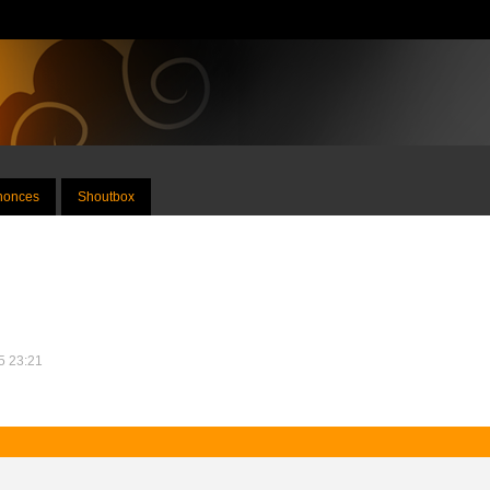
nnonces
Shoutbox
15 23:21