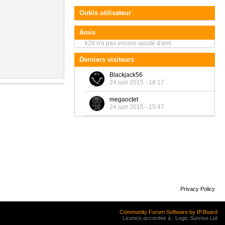
Outils utilisateur
Amis
k28 n'a pas encore ajouté d'ami.
Derniers visiteurs
Blackjack56
24 juin 2015 - 18:17
megaoctet
24 juin 2015 - 15:47
Privacy Policy
Community Forum Software by IP.Board
Licence accordée à : Logic Sunrise Ltd