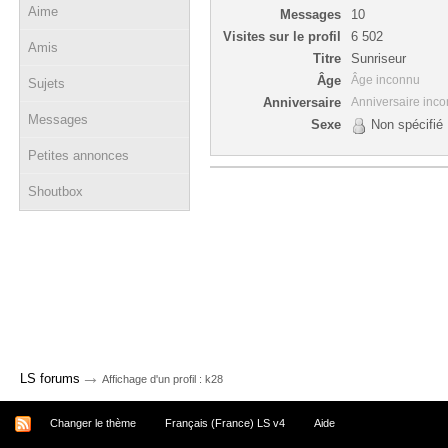
Aime
Messages
10
Visites sur le profil
6 502
Amis
Titre
Sunriseur
Âge
Âge inconnu
Sujets
Anniversaire
Anniversaire inc
Messages
Sexe
Non spécifié
Petites annonces
Shoutbox
→
LS forums
Affichage d'un profil : k28
Changer le thème
Français (France) LS v4
Aide