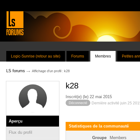
Logic-Sunrise (retour au site)
Forums
Membres
Petites a
→
LS forums
Affichage d'un profil : k28
k28
Inscrit(e) (le) 22 mai 2015
Déconnecté
Dernière activité juin 25 20
Aperçu
Statistiques de la communauté
Flux du profil
Groupe
Members