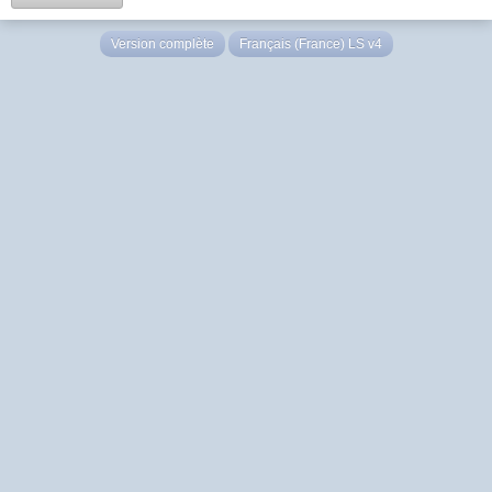
Version complète
Français (France) LS v4