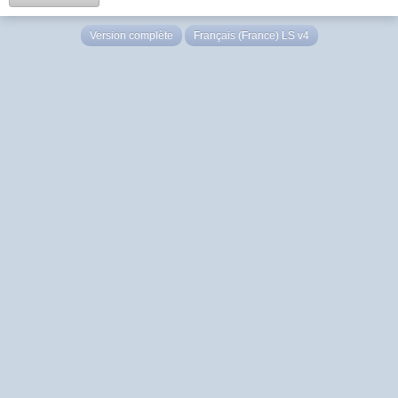
Version complète
Français (France) LS v4