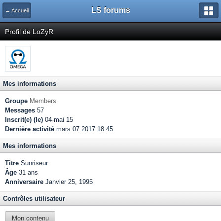
LS forums
← Accueil
Profil de LoZyR
Mes informations
Groupe
Members
Messages
57
Inscrit(e) (le)
04-mai 15
Dernière activité
mars 07 2017 18:45
Mes informations
Titre
Sunriseur
Âge
31 ans
Anniversaire
Janvier 25, 1995
Contrôles utilisateur
Mon contenu