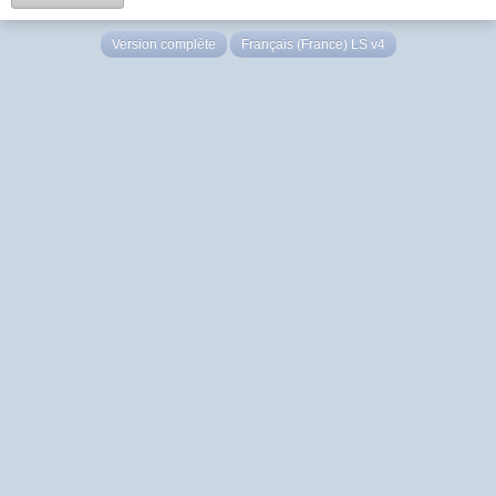
Version complète
Français (France) LS v4