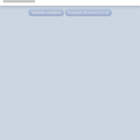
Version complète
Français (France) LS v4