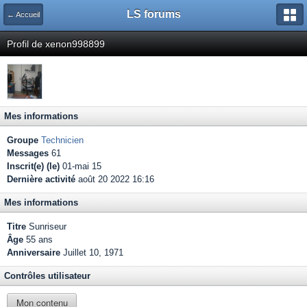
LS forums
← Accueil
Profil de xenon998899
Mes informations
Groupe
Technicien
Messages
61
Inscrit(e) (le)
01-mai 15
Dernière activité
août 20 2022 16:16
Mes informations
Titre
Sunriseur
Âge
55 ans
Anniversaire
Juillet 10, 1971
Contrôles utilisateur
Mon contenu