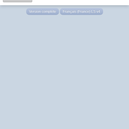
Version complète
Français (France) LS v4