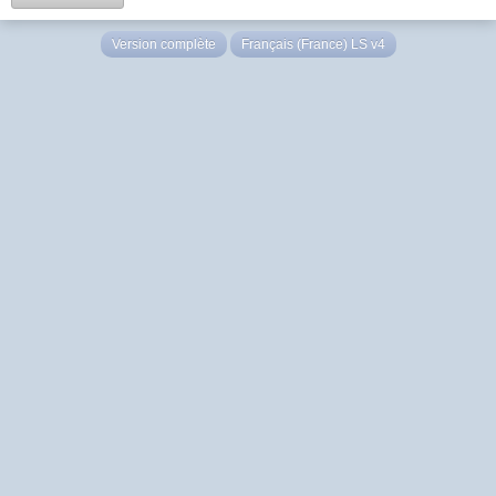
Version complète
Français (France) LS v4