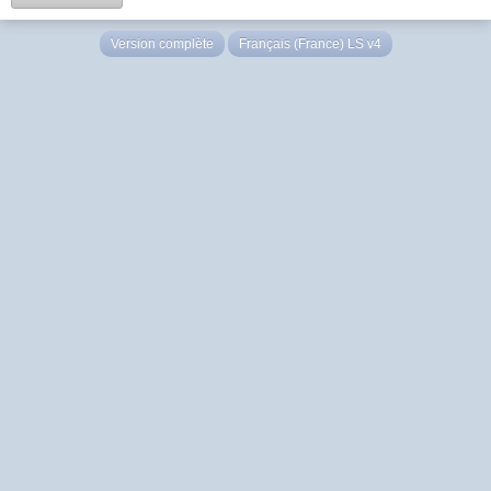
Version complète
Français (France) LS v4