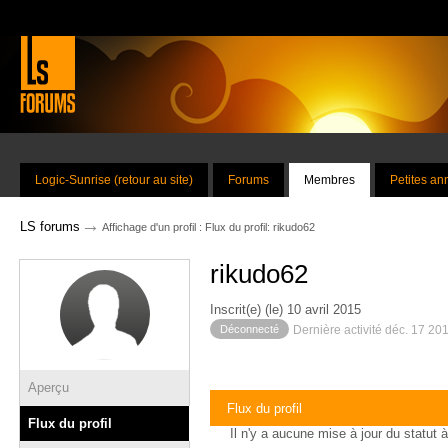
Logic-Sunrise (retour au site)
Forums
Membres
Petites a
→
LS forums
Affichage d'un profil : Flux du profil: rikudo62
rikudo62
Inscrit(e) (le) 10 avril 2015
Déconnecté
Dernière activité déc. 17 20
Aperçu
Flux du profil
Flux du profil
Il n'y a aucune mise à jour du statut à