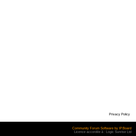
Privacy Policy
Community Forum Software by IP.Board
Licence accordée à : Logic Sunrise Ltd