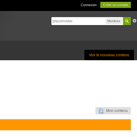
Connexion
Créer un compte
Membres
Voir le nouveau contenu
Mon contenu