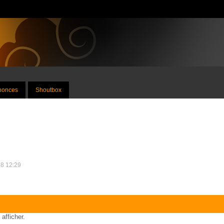
nnonces
Shoutbox
18 12:29
 afficher.