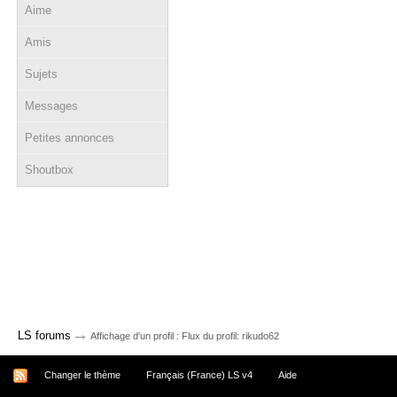
Aime
Amis
Sujets
Messages
Petites annonces
Shoutbox
→
LS forums
Affichage d'un profil : Flux du profil: rikudo62
Changer le thème
Français (France) LS v4
Aide