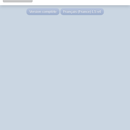
Version complète
Français (France) LS v4