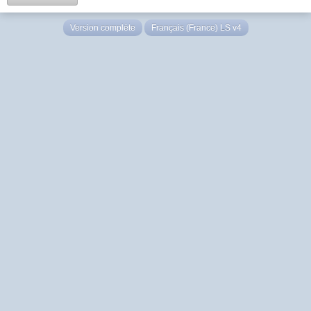
Version complète
Français (France) LS v4