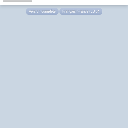
Version complète
Français (France) LS v4