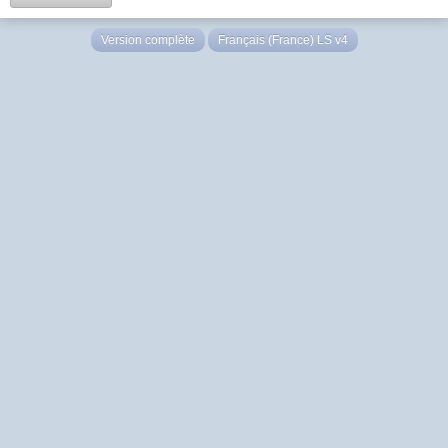
Version complète
Français (France) LS v4