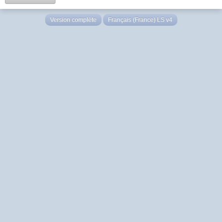
Version complète
Français (France) LS v4