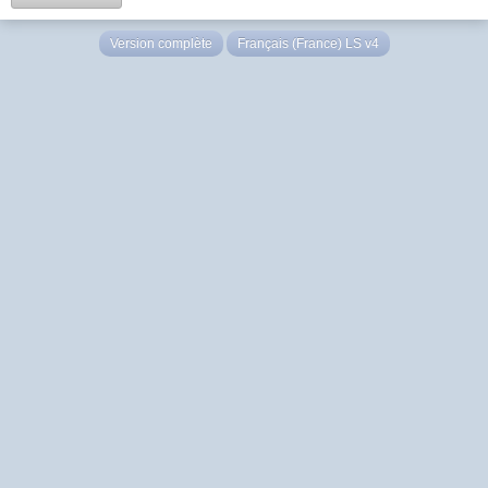
Version complète
Français (France) LS v4