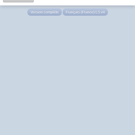
Version complète
Français (France) LS v4