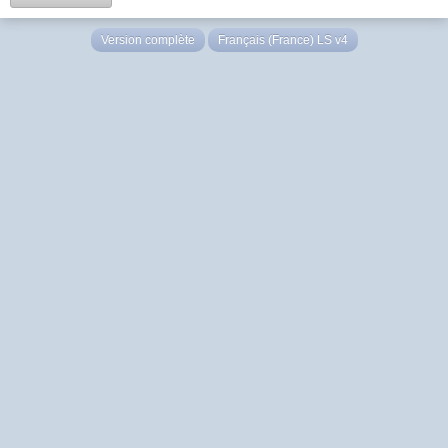
Version complète
Français (France) LS v4