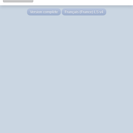
Version complète
Français (France) LS v4