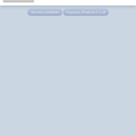
Version complète
Français (France) LS v4