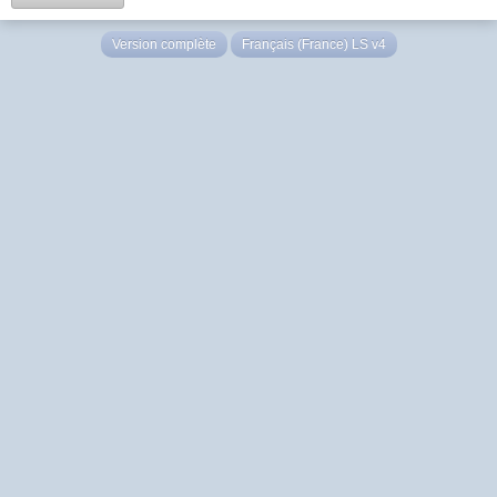
Version complète
Français (France) LS v4