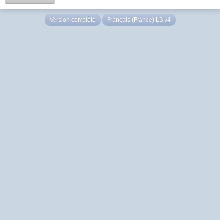
Version complète
Français (France) LS v4