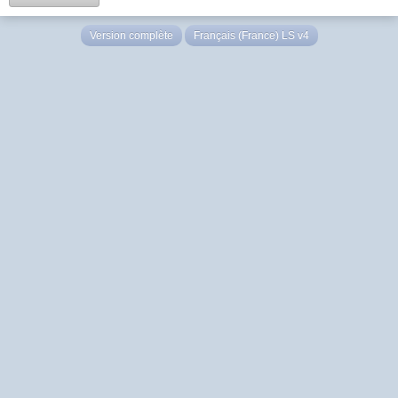
Version complète
Français (France) LS v4