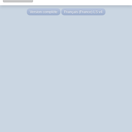
Version complète
Français (France) LS v4