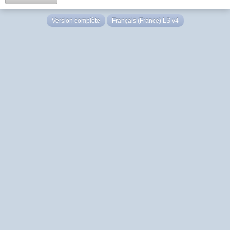
Version complète
Français (France) LS v4