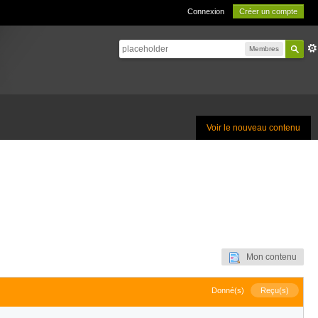
Connexion
Créer un compte
Membres
Voir le nouveau contenu
Mon contenu
Donné(s)
Reçu(s)