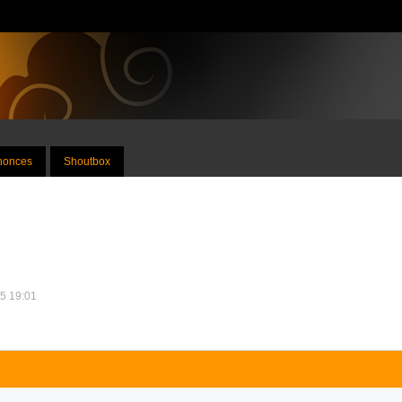
nnonces
Shoutbox
15 19:01