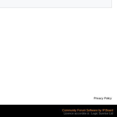
Privacy Policy
Community Forum Software by IP.Board
Licence accordée à : Logic Sunrise Ltd