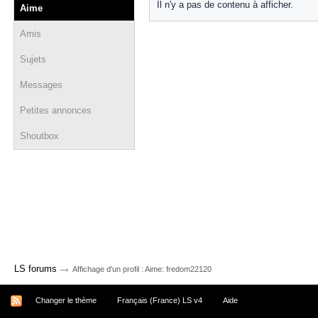
Il n'y a pas de contenu à afficher.
Aime
Amis
Sujets
Messages
Petites annonces
Shoutbox
→
LS forums
Affichage d'un profil : Aime: fredom22120
Changer le thème
Français (France) LS v4
Aide