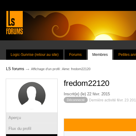
Logic-Sunrise (retour au site)
Forums
Membres
Petites a
→
LS forums
Affichage d'un profil : Aime: fredom22120
fredom22120
Inscrit(e) (le) 22 févr. 2015
Déconnecté
Dernière activité févr. 23 20
Aperçu
Flux du profil