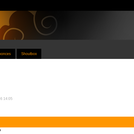
nnonces
Shoutbox
16 14:05
y