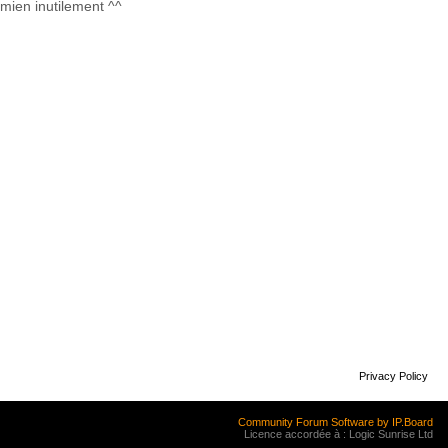
 mien inutilement ^^
Privacy Policy
Community Forum Software by IP.Board
Licence accordée à : Logic Sunrise Ltd