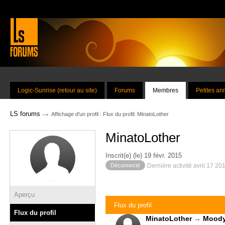
Logic-Sunrise (retour au site)
Forums
Membres
Petites a
→
LS forums
Affichage d'un profil : Flux du profil: MinatoLother
MinatoLother
Inscrit(e) (le) 19 févr. 2015
Déconnecté
Dernière activité avril 17 20
Aperçu
Flux du profil
Flux du profil
MinatoLother
→
Mood