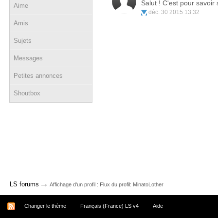
Salut ! C'est pour savoir
Aime
déc. 30 2015 13:32
Amis
Sujets
Messages
Petites annonces
Shoutbox
→
LS forums
Affichage d'un profil : Flux du profil: MinatoLother
Changer le thème
Français (France) LS v4
Aide