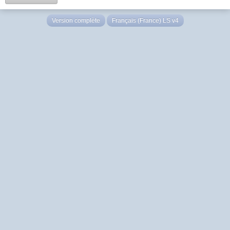
Version complète
Français (France) LS v4