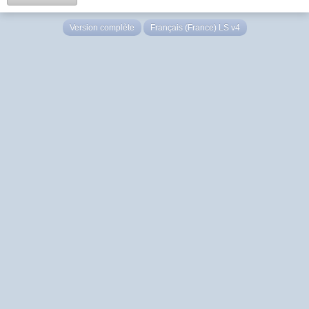
Version complète
Français (France) LS v4