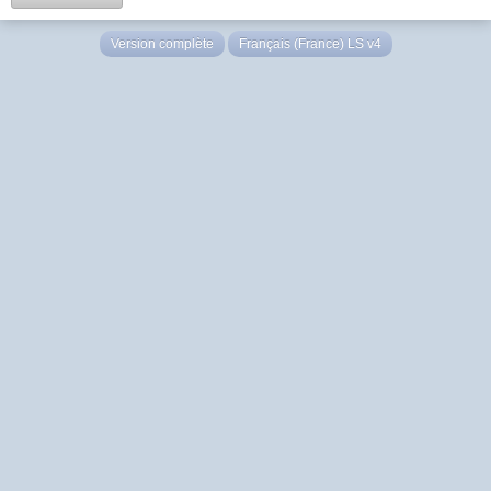
Version complète
Français (France) LS v4