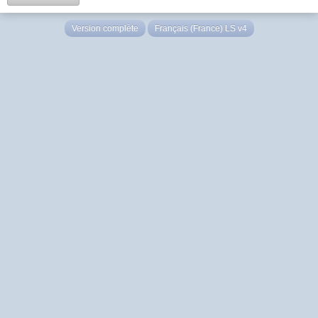
Version complète
Français (France) LS v4