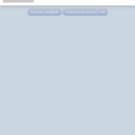
Version complète
Français (France) LS v4