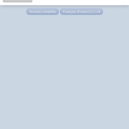
Version complète
Français (France) LS v4