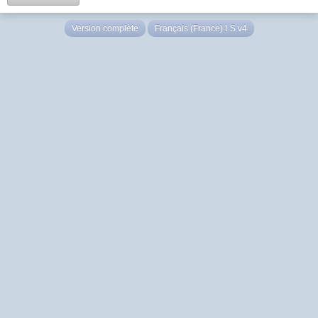
Version complète
Français (France) LS v4