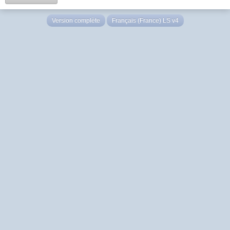
Version complète
Français (France) LS v4