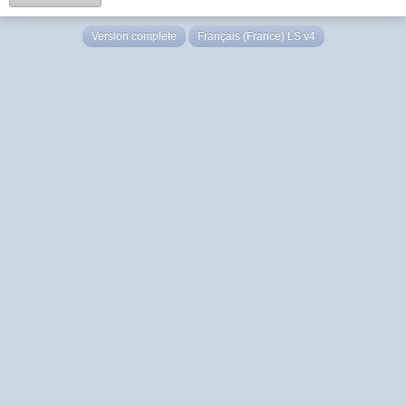
Version complète
Français (France) LS v4