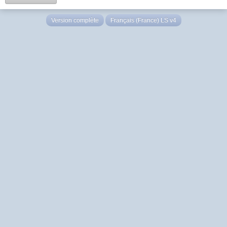
Version complète
Français (France) LS v4