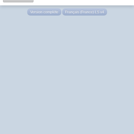
Version complète
Français (France) LS v4