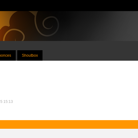
nnonces
Shoutbox
15 15:13