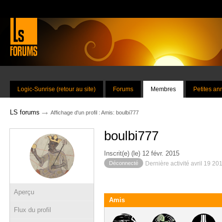
Logic-Sunrise (retour au site)
Forums
Membres
Petites a
→
LS forums
Affichage d'un profil : Amis: boulbi777
boulbi777
Inscrit(e) (le) 12 févr. 2015
Déconnecté
Dernière activité avril 19 20
Aperçu
Amis
Flux du profil