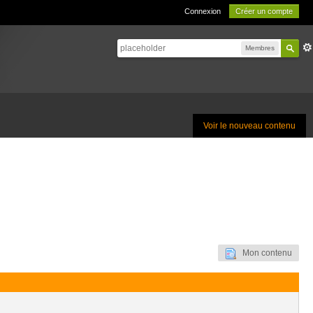
Connexion
Créer un compte
Membres
Voir le nouveau contenu
Mon contenu