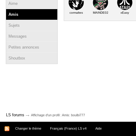
Aime
cormaltes
MAINDE02
xEasy
Amis
Sujets
Messages
Petites annonces
Shoutbox
→
LS forums
Affichage d'un profil : Amis: boulbi777
Changer le thème
Français (France) LS v4
Aide