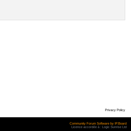
Privacy Policy
Community Forum Software by IP.Board
Licence accordée à : Logic Sunrise Ltd