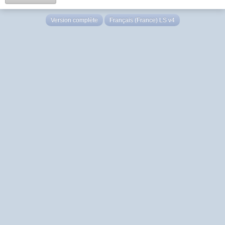
Version complète
Français (France) LS v4