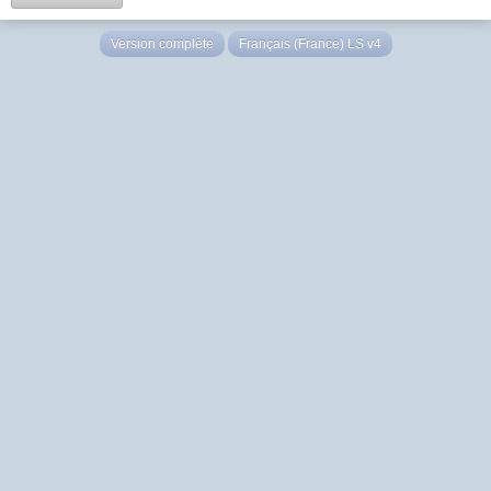
Version complète
Français (France) LS v4