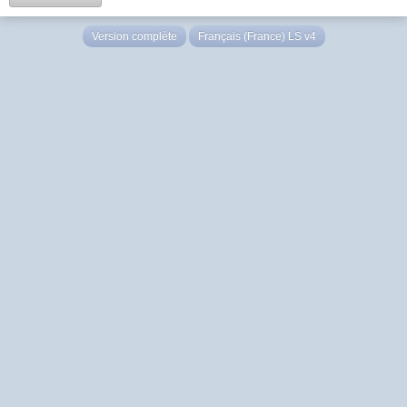
Version complète
Français (France) LS v4