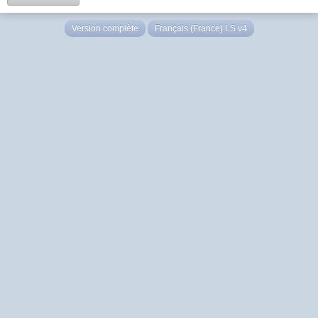
Version complète
Français (France) LS v4