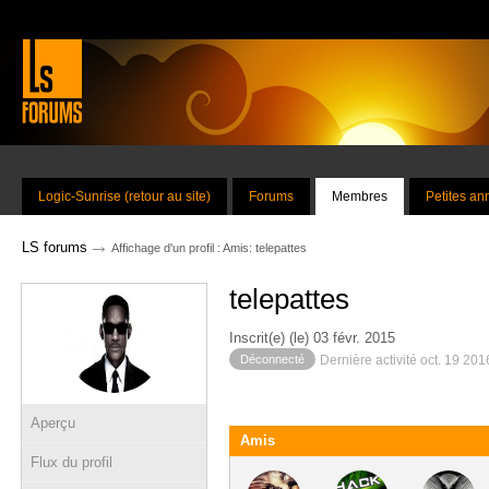
Logic-Sunrise (retour au site)
Forums
Membres
Petites a
→
LS forums
Affichage d'un profil : Amis: telepattes
telepattes
Inscrit(e) (le) 03 févr. 2015
Déconnecté
Dernière activité oct. 19 20
Aperçu
Amis
Flux du profil