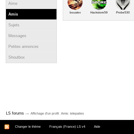
Aime
boualex
Hackstore59
Probe530
Amis
Sujets
Messages
Petites annonces
Shoutbox
→
LS forums
Affichage d'un profil : Amis: telepattes
Changer le thème
Français (France) LS v4
Aide