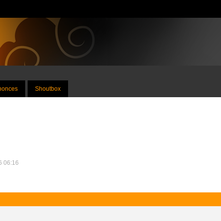
nnonces
Shoutbox
16 06:16