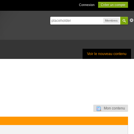
Connexion
Créer un compte
Membres
Voir le nouveau contenu
Mon contenu