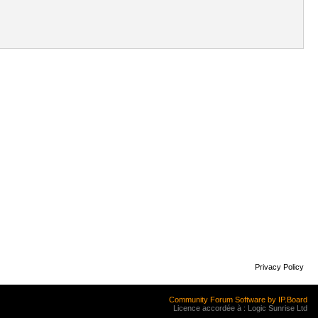
Privacy Policy
Community Forum Software by IP.Board
Licence accordée à : Logic Sunrise Ltd