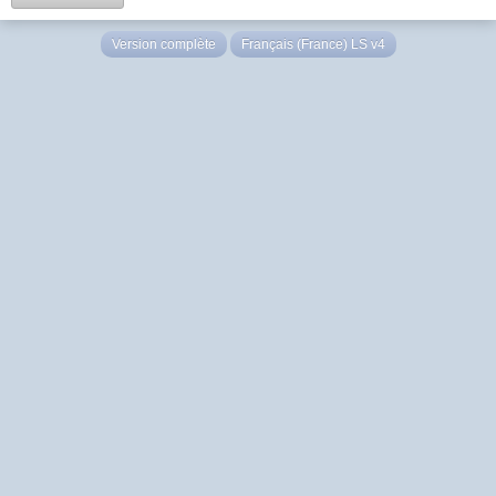
Version complète
Français (France) LS v4