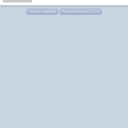
Version complète
Français (France) LS v4