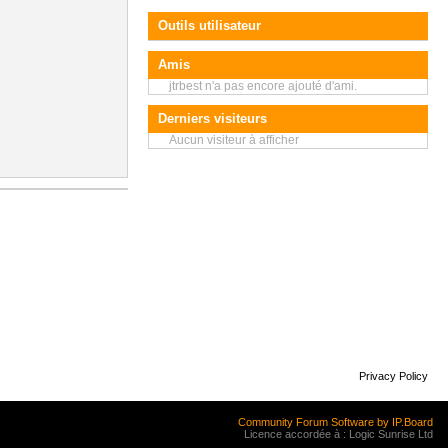
Outils utilisateur
Amis
jtrbest n'a pas encore ajouté d'ami.
Derniers visiteurs
Aucun visiteur à afficher
Privacy Policy
Community Forum Software by IP.Board
Licence accordée à : Logic Sunrise Ltd