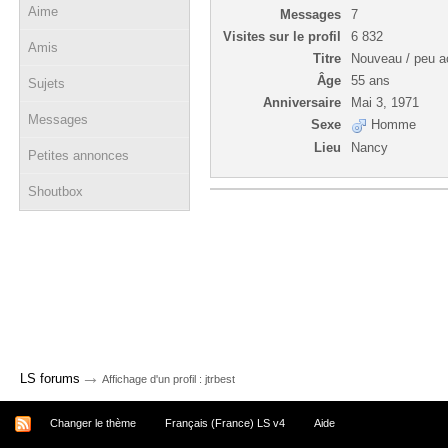
Aime
Messages
7
Visites sur le profil
6 832
Amis
Titre
Nouveau / peu ac
Âge
55 ans
Sujets
Anniversaire
Mai 3, 1971
Messages
Sexe
Homme
Lieu
Nancy
Petites annonces
Shoutbox
→
LS forums
Affichage d'un profil : jtrbest
Changer le thème
Français (France) LS v4
Aide