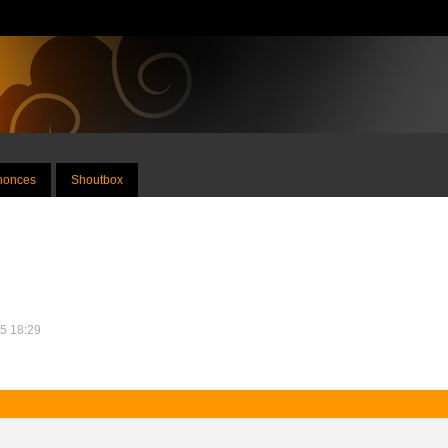
nnonces
Shoutbox
15 18:29