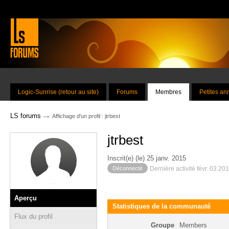
Logic-Sunrise (retour au site)
Forums
Membres
Petites a
→
LS forums
Affichage d'un profil : jtrbest
jtrbest
Inscrit(e) (le) 25 janv. 2015
Déconnecté
Dernière activité févr. 03 20
Aperçu
Statistiques de la communauté
Flux du profil
Groupe
Members