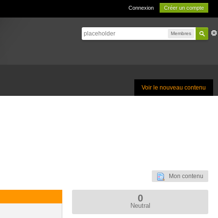
Connexion
Créer un compte
Membres
Voir le nouveau contenu
Mon contenu
0
Neutral