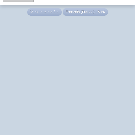
Version complète
Français (France) LS v4