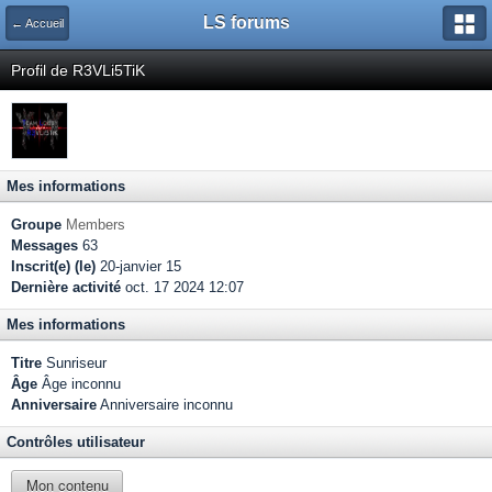
LS forums
← Accueil
Profil de R3VLi5TiK
Mes informations
Groupe
Members
Messages
63
Inscrit(e) (le)
20-janvier 15
Dernière activité
oct. 17 2024 12:07
Mes informations
Titre
Sunriseur
Âge
Âge inconnu
Anniversaire
Anniversaire inconnu
Contrôles utilisateur
Mon contenu