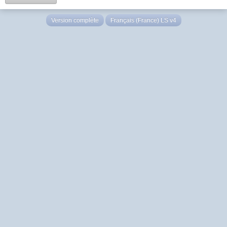
Version complète
Français (France) LS v4