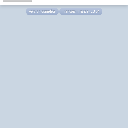
Version complète
Français (France) LS v4