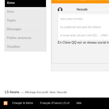
Aime
Posté par
Nescafe
-
05 janvier 201
Amis
merci pour la news
Sujets
il y a plein de nom pour des linkers
Messages
le seule qu'ils ont pris c'est QQ .... OMG .
Petites annonces
En Chine QQ est un réseau social tr
Shoutbox
→
LS forums
Affichage d'un profil : Aime: Nescafe
Changer le thème
Français (France) LS v4
Aide