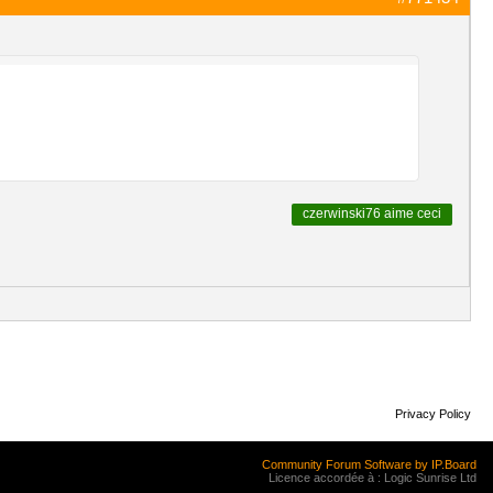
czerwinski76
aime ceci
Privacy Policy
Community Forum Software by IP.Board
Licence accordée à : Logic Sunrise Ltd