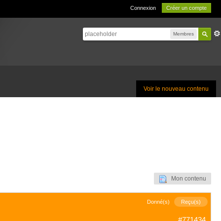
Connexion
Créer un compte
Membres
Voir le nouveau contenu
Mon contenu
Donné(s)
Reçu(s)
#771434