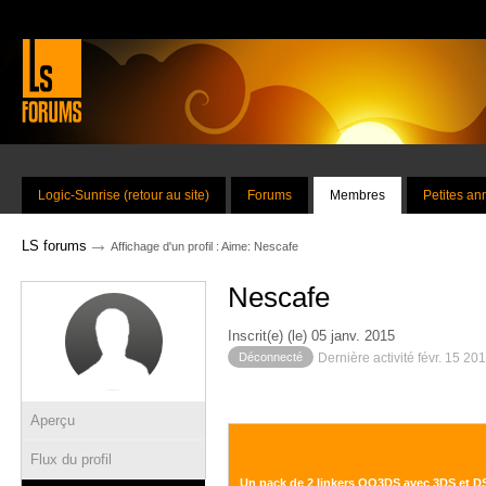
Logic-Sunrise (retour au site)
Forums
Membres
Petites a
→
LS forums
Affichage d'un profil : Aime: Nescafe
Nescafe
Inscrit(e) (le) 05 janv. 2015
Déconnecté
Dernière activité févr. 15 20
Aperçu
Flux du profil
Un pack de 2 linkers QQ3DS avec 3DS et 