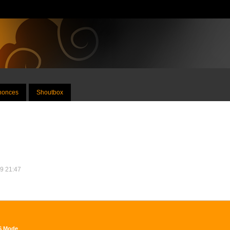
nnonces
Shoutbox
19 21:47
DS Mode